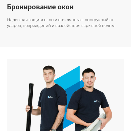
Бронирование окон
С
Надежная защита окон и стеклянных конструкций от
Защ
ударов, повреждений и воздействия взрывной волны.
ком