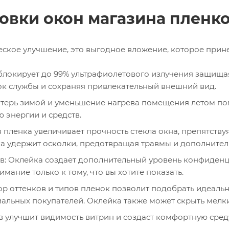
овки окон магазина пленк
ческое улучшение, это выгодное вложение, которое прин
блокирует до 99% ультрафиолетового излучения защищая
ок службы и сохраняя привлекательный внешний вид.
терь зимой и уменьшение нагрева помещения летом пом
энергии и средств.
пленка увеличивает прочность стекла окна, препятств
нка удержит осколки, предотвращая травмы и дополнител
в: Оклейка создает дополнительный уровень конфиденц
мание только к тому, что вы хотите показать.
 оттенков и типов пленок позволит подобрать идеальн
альных покупателей. Оклейка также может скрыть мелки
улучшит видимость витрин и создаст комфортную среду