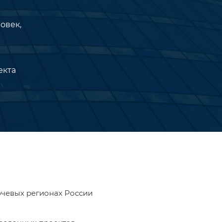
овек,
екта
ючевых регионах России