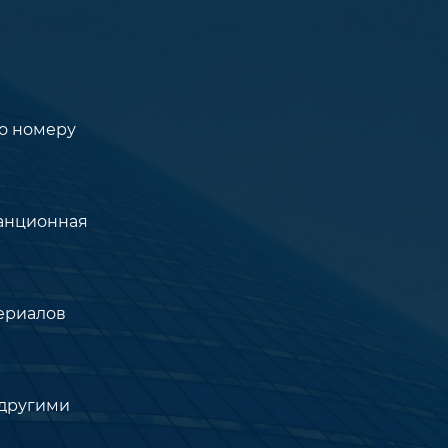
по номеру
танционная
ериалов
 другими