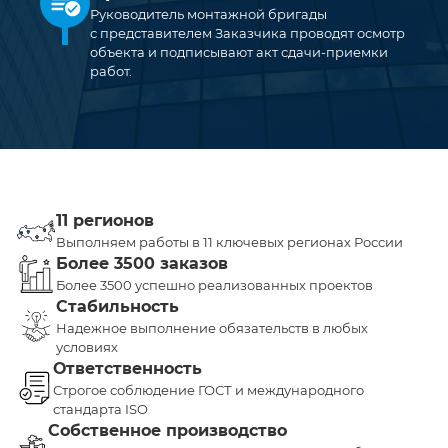
Руководитель монтажной бригады
с представителем Заказчика проводят осмотр
объекта и подписывают акт сдачи-приемки
работ.
11 регионов
Выполняем работы в 11 ключевых регионах России
Более 3500 заказов
Более 3500 успешно реализованных проектов
Стабильность
Надежное выполнение обязательств в любых
условиях
Ответственность
Строгое соблюдение ГОСТ и международного
стандарта ISO
Собственное производство